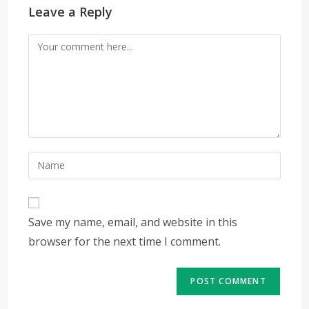
Leave a Reply
Comment
Enter
your
name
or
Save my name, email, and website in this
username
browser for the next time I comment.
to
comment