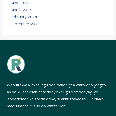
May 2024
March 2024
February 2024
December 2023
Website-ka waxaa lagu soo bandhigaa warbixino joogto
ah oo ku saabsan dhacdooyinka ugu dambeeyay iyo
isbeddelada ka socda dalka, si akhristayaashu u helaan
macluumaad cusub oo waxtar leh.