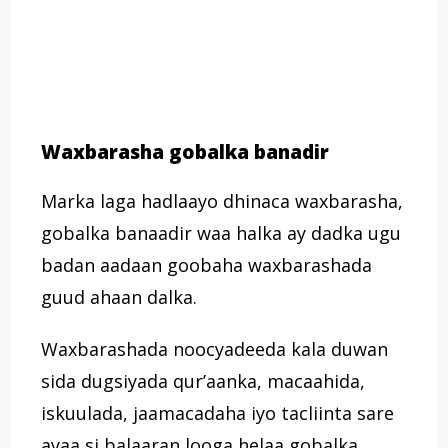
Waxbarasha gobalka banadir
Marka laga hadlaayo dhinaca waxbarasha,
gobalka banaadir waa halka ay dadka ugu
badan aadaan goobaha waxbarashada
guud ahaan dalka.
Waxbarashada noocyadeeda kala duwan
sida dugsiyada qur’aanka, macaahida,
iskuulada, jaamacadaha iyo tacliinta sare
ayaa si balaaran looga helaa gobalka