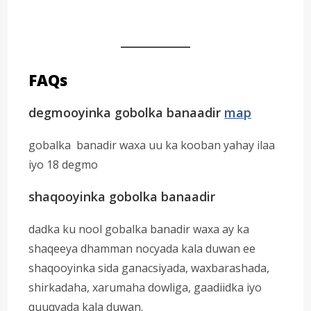
FAQs
degmooyinka gobolka banaadir
map
gobalka banadir waxa uu ka kooban yahay ilaa
iyo 18 degmo
shaqooyinka gobolka banaadir
dadka ku nool gobalka banadir waxa ay ka
shaqeeya dhamman nocyada kala duwan ee
shaqooyinka sida ganacsiyada, waxbarashada,
shirkadaha, xarumaha dowliga, gaadiidka iyo
quuqyada kala duwan.