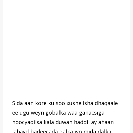
Sida aan kore ku soo xusne isha dhaqaale
ee ugu weyn gobalka waa ganacsiga
noocyadiisa kala duwan haddii ay ahaan
lahayd badeecada dalka iyo mida dalka