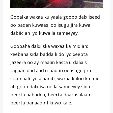
Gobalka waxaa ku yaala goobo dalxiiseed
oo badan kuwaasi oo isugu jira kuwa
dabiic ah iyo kuwa la sameeyey.
Goobaha dalxiiska waxaa ka mid ah:
xeebaha sida badda liido iyo xeebta
Jazeera oo ay maalin kasta u dalxiis
tagaan dad aad u badan oo isugu jira
soomaali iyo ajaanib, waxaa kaloo ka mid
ah goob dalxiisa oo la sameeyey sida
beerta nabadda, beerta daarusalaam,
beerta banaadir I kuwo kale.