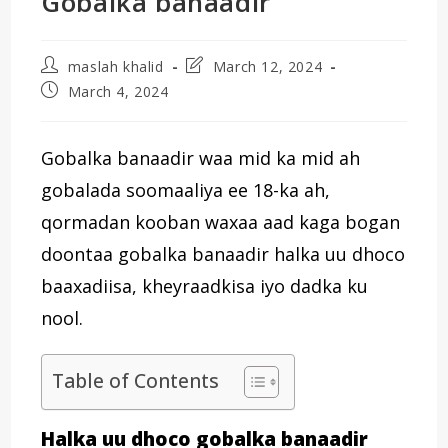
Gobalka banaadir
Post
Post
maslah khalid
March 12, 2024
author:
last
Post
March 4, 2024
modified:
published:
Gobalka banaadir waa mid ka mid ah
gobalada soomaaliya ee 18-ka ah,
qormadan kooban waxaa aad kaga bogan
doontaa gobalka banaadir halka uu dhoco
baaxadiisa, kheyraadkisa iyo dadka ku
nool.
Table of Contents
Halka uu dhoco gobalka banaadir