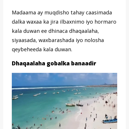
Madaama ay muqdisho tahay caasimada
dalka waxaa ka jira ilbaxnimo iyo hormaro
kala duwan ee dhinaca dhaqaalaha,
siyaasada, waxbarashada iyo nolosha
qeybeheeda kala duwan.
Dhaqaalaha gobalka banaadir