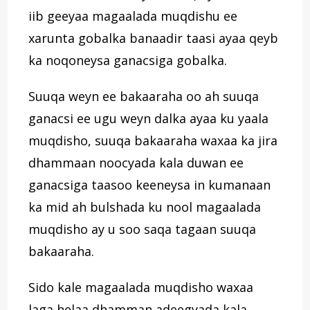
iib geeyaa magaalada muqdishu ee
xarunta gobalka banaadir taasi ayaa qeyb
ka noqoneysa ganacsiga gobalka.
Suuqa weyn ee bakaaraha oo ah suuqa
ganacsi ee ugu weyn dalka ayaa ku yaala
muqdisho, suuqa bakaaraha waxaa ka jira
dhammaan noocyada kala duwan ee
ganacsiga taasoo keeneysa in kumanaan
ka mid ah bulshada ku nool magaalada
muqdisho ay u soo saqa tagaan suuqa
bakaaraha.
Sido kale magaalada muqdisho waxaa
laga helaa dhamman adeegyada kala