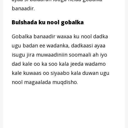
banaadir.
Bulshada ku nool gobalka
Gobalka banaadir waxaa ku nool dadka
ugu badan ee wadanka, dadkaasi ayaa
isugu jira muwaadiniin soomaali ah iyo
dad kale oo ka soo kala jeeda wadamo
kale kuwaas oo siyaabo kala duwan ugu
nool magaalada muqdisho.